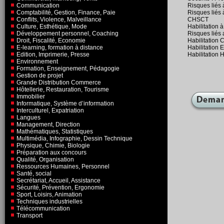
Communication
Risques liés 
Comptabilité, Gestion, Finance, Paie
Risques liés 
Conflits, Violence, Malveillance
CHSCT
Culture, Esthétique, Mode
Habilitation 
Développement personnel, Coaching
Risques liés 
Droit, Fiscalité, Economie
Habilitation
E-learning, formation à distance
Habilitation
Edition, Imprimerie, Presse
Habilitation
Environnement
Formation, Enseignement, Pédagogie
Gestion de projet
Grande Distribution Commerce
Hôtellerie, Restauration, Tourisme
Immobilier
Informatique, Système d’information
Interculturel, Expatriation
Langues
Management, Direction
Mathématiques, Statistiques
Multimédia, Infographie, Dessin Technique
Physique, Chimie, Biologie
Préparation aux concours
Qualité, Organisation
Ressources Humaines, Personnel
Santé, social
Secrétariat, Accueil, Assistance
Sécurité, Prévention, Ergonomie
Sport, Loisirs, Animation
Techniques industrielles
Télécommunication
Transport