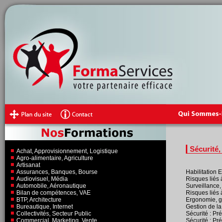
Sécurité
Achat, Approvisionnement, Logistique
Agro-alimentaire, Agriculture
Artisanat
Assurances, Banques, Bourse
Habilitation 
Audiovisuel, Média
Risques liés 
Automobile, Aéronautique
Surveillance
Bilan de compétences, VAE
Risques liés 
BTP, Architecture
Ergonomie, g
Bureautique, Internet
Gestion de la
Collectivités, Secteur Public
Sécurité : Pr
Commercial, Marketing, Vente
Sécurité : Pré