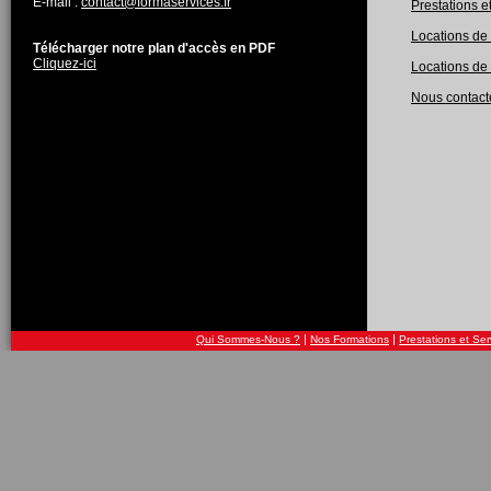
E-mail :
contact@formaservices.fr
Prestations e
Locations de 
Télécharger notre plan d'accès en PDF
Cliquez-ici
Locations de 
Nous contacte
|
|
Qui Sommes-Nous ?
Nos Formations
Prestations et Ser