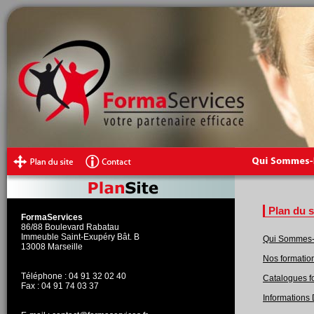
Plan du 
FormaServices
86/88 Boulevard Rabatau
Immeuble Saint-Exupéry Bât. B
Qui Sommes
13008 Marseille
Nos formatio
Téléphone : 04 91 32 02 40
Catalogues f
Fax : 04 91 74 03 37
Informations 